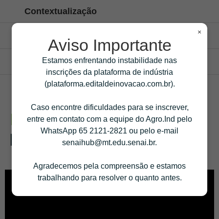
Contextualização
O trabalho tem como objetivo realizar a verificação de todos os
×
sistemas de monitoramento da Mosaic que está com sua base
Impactos Gerados
Aviso Importante
de dados na (nuvem), checar as API's e trabalhar na integração
Múltiplos dados em várias plataformas não integrados
das mesmas em uma única ferramenta, afim de podermos
Estamos enfrentando instabilidade nas
dificultando a análise e velocidade de análise e posterior
Soluções Esperadas
realizar integrações com sistemas ERP de manutenção, ou
tomada de decisão.
inscrições da plataforma de indústria
subscrever os dados em outras plataformas ou enviar os
Integração dos sistemas especialistas de manutenção com SAP
problemas identificados através de ChatBot.
(plataforma.editaldeinovacao.com.br).
Caso encontre dificuldades para se inscrever,
Desafio 2:
Gestão de áreas
entre em contato com a equipe do Agro.Ind pelo
WhatsApp 65 2121-2821 ou pelo e-mail
bloqueadas e anomalias
senaihub@mt.edu.senai.br.
Agradecemos pela compreensão e estamos
trabalhando para resolver o quanto antes.