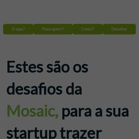
O que?
Para quem?
Como?
Desafios
Estes são os
desafios da
Mosaic
,
para a sua
startup trazer